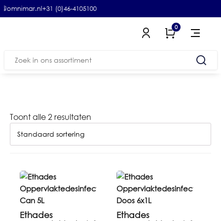
o@omnimar.nl
+31 (0)46-4105100
0
Zoeken
naar:
Toont alle 2 resultaten
Ethades
Ethades