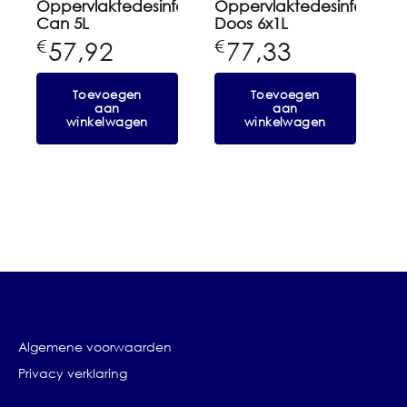
Oppervlaktedesinfectant
Oppervlaktedesinfectant
Can 5L
Doos 6x1L
57,92
77,33
€
€
Toevoegen
Toevoegen
aan
aan
winkelwagen
winkelwagen
Algemene voorwaarden
Privacy verklaring