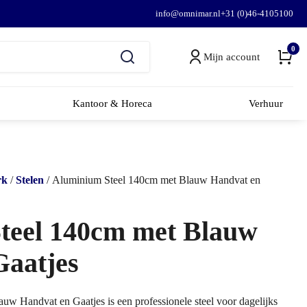
info@omnimar.nl
+31 (0)46-4105100
0
Mijn account
Kantoor & Horeca
Verhuur
rk
/
Stelen
/ Aluminium Steel 140cm met Blauw Handvat en
teel 140cm met Blauw
Gaatjes
w Handvat en Gaatjes is een professionele steel voor dagelijks