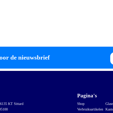
E-
oor de nieuwsbrief
ma
Pagina's
 6135 KT Sittard
Shop
Glasr
05100
Verbruiksartikelen
Kant