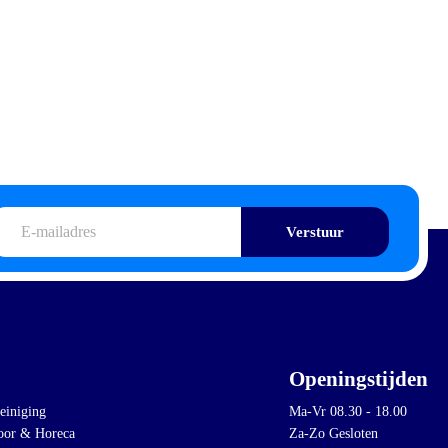
iladres
Openingstijden
einiging
Ma-Vr 08.30 - 18.00
oor & Horeca
Za-Zo Gesloten