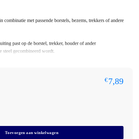
k in combinatie met passende borstels, bezems, trekkers of andere
iting past op de borstel, trekker, houder of ander
 steel gecombineerd wordt.
ntallen of gebruikt u deze schoonmaakmaterialen op meerdere locaties?
oor persoonlijk advies of een maatwerkofferte. We denken graag
7,89
€
akelijke prijsafspraken.
Toevoegen aan winkelwagen