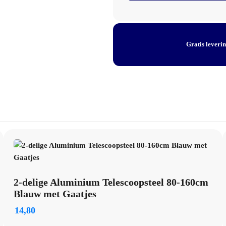
Blauw
Artikelnummer: 2100173
Handvat
EAN / code: 1392578
en
Gaatjes
Verpakking: Per stuk
aantal
Gratis leveri
2-delige Aluminium Telescoopsteel 80-160cm
Blauw met Gaatjes
14,80