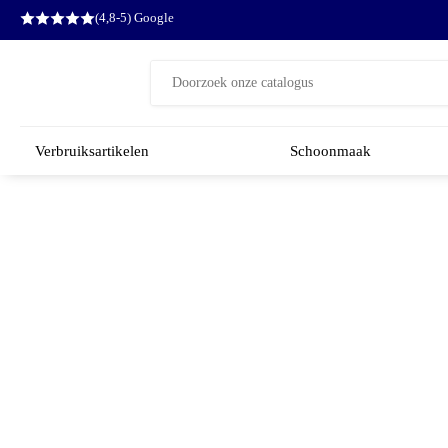
(4,8-5) Google
Zoeken
naar:
Verbruiksartikelen
Schoonmaak