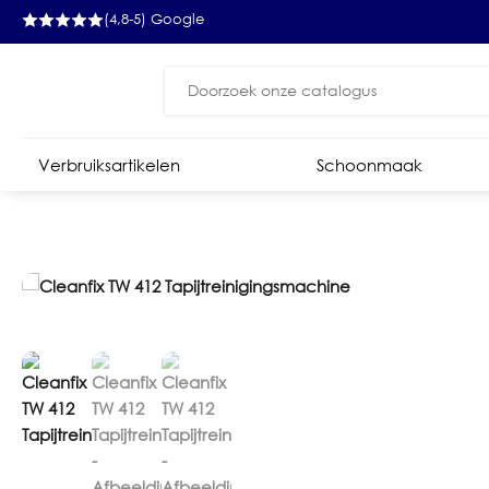
(4,8-5) Google
Zoeken
naar:
Verbruiksartikelen
Schoonmaak