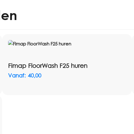
een handtool voor bekleding
len
meubels, stoelen, banken, tra
Specificaties en uitvoering:
Toepassing: tapijt, vloerbede
Type reiniging: sproei-extract
Geschikt voor: textiele opper
Meegeleverd: tapijtadapter 
Gebruik: professioneel en par
Fimap FloorWash F25 huren
Vanaf:
40,00
Bij het huren van de Cleanfix
reinigingsmiddel en de juiste w
belangrijk om vooraf te contro
extractiereiniging.
Twijfelt u of deze tapijtreini
autobekleding? Neem dan ge