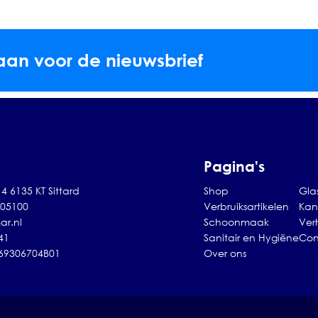
aan voor de nieuwsbrief
Pagina's
4 6135 KT Sittard
Shop
Gla
105100
Verbruiksartikelen
Kan
ar.nl
Schoonmaak
Ver
41
Sanitair en Hygiëne
Con
869306704B01
Over ons