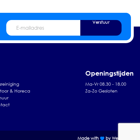
Verstuur
E-
mailadres
Openingstijden
sreiniging
Ma-Vr 08.30 - 18.00
toor & Horeca
Za-Zo Gesloten
huur
tact
Made with
by Web Wings