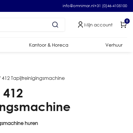
info@omnimar.nl
+31 (0)46-4105100
0
Mijn account
Kantoor & Horeca
Verhuur
 412 Tapijtreinigingsmachine
 412
gingsmachine
ingsmachine huren