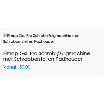
. Met de handtool kunnen onder andere stoffen
ptreden en auto-interieurs gericht worden gereinigd.
kking, stoffen meubels en auto-interieur
ie
vlakken
en handtool voor bekleding
ticulier gebruik na goed advies
Fimap GxL Pro Schrob-/Zuigmachine
met Schrobborstel en Padhouder
 TW 412 adviseren wij graag over het juiste
Vanaf:
50,00
erkwijze. Niet ieder textiel is hetzelfde, daarom is het
leren of het materiaal geschikt is voor sproei-
gingsmachine geschikt is voor uw tapijt, meubels of
rust contact met ons op. Wij denken graag mee.