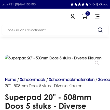
+31 (0)46-4105100
(4,8-5) Google
0
Zoeken
naar:
Home
/
Schoonmaak
/
Schoonmaakmaterialen
/
Scho
20" - 508mm Doos 5 stuks - Diverse Kleuren
Superpad 20" - 508mm
Doos 5 stuks - Diverse