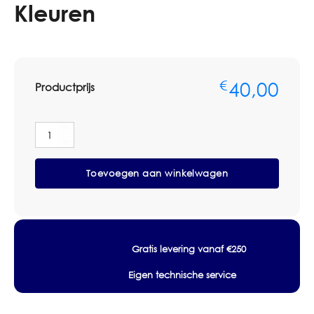
Kleuren
40,00
€
Productprijs
Superpad
20"
-
Toevoegen aan winkelwagen
508mm
Doos
5
stuks
-
Diverse
Gratis levering vanaf €250
Kleuren
aantal
Eigen technische service