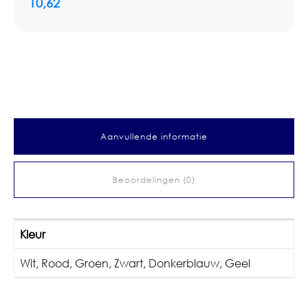
10,62
Aanvullende informatie
Beoordelingen (0)
Kleur
Wit
,
Rood
,
Groen
,
Zwart
,
Donkerblauw
,
Geel