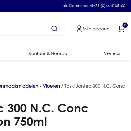
info@omnimar.nl
+31 (0)46-4105100
0
Mijn account
Kantoor & Horeca
Verhuur
onmaakmiddelen
/
Vloeren
/ Taski Jontec 300 N.C. Conc
c 300 N.C. Conc
on 750ml