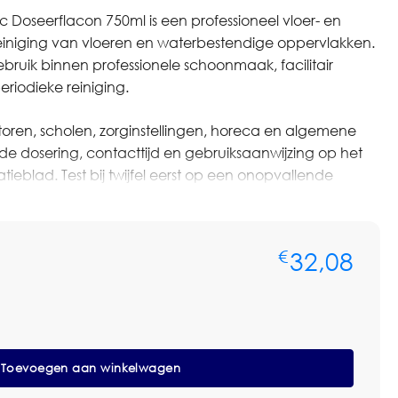
 Doseerflacon 750ml is een professioneel vloer- en
 reiniging van vloeren en waterbestendige oppervlakken.
gebruik binnen professionele schoonmaak, facilitair
riodieke reiniging.
toren, scholen, zorginstellingen, horeca en algemene
de dosering, contacttijd en gebruiksaanwijzing op het
atieblad. Test bij twijfel eerst op een onopvallende
oeren of materialen.
ere aantallen of op basis van terugkerende afname? Neem
32,08
€
voor persoonlijk advies of een maatwerkofferte. We
len, voorraadbeheer en zakelijke prijsafspraken.
t product, download het beschikbare product- of
Toevoegen aan winkelwagen