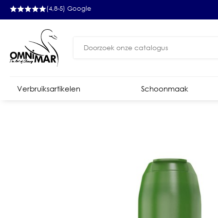
(4,8-5) Google
Zoeken
naar:
Verbruiksartikelen
Schoonmaak