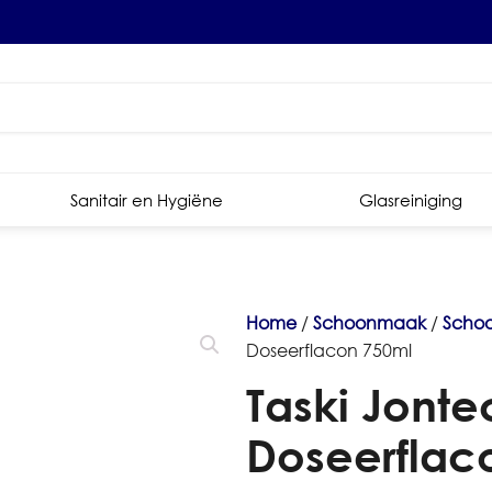
Sanitair en Hygiëne
Glasreiniging
Home
/
Schoonmaak
/
Scho
Doseerflacon 750ml
Taski Jonte
Doseerflac