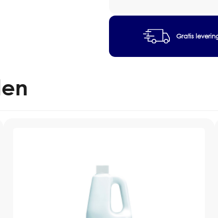
Doseerflacon
750ml
Merk:
Diversey
aantal
Producttype:
vloer- en al
Gratis leveri
Toepassing:
dagelijkse re
Verpakking:
doseerflacon
Inhoud:
750 ml
len