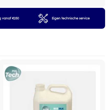
lesreiniger
ng vanaf €250
Eigen technische service
iniging van vloeren en waterbestendige oppervlakken
 750 ml