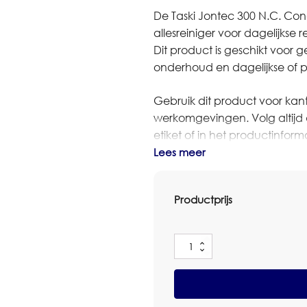
De Taski Jontec 300 N.C. Conc
allesreiniger voor dagelijkse
Dit product is geschikt voor 
onderhoud en dagelijkse of pe
Gebruik dit product voor kan
werkomgevingen. Volg altijd 
etiket of in het productinform
plaats, zeker bij gevoelige vl
Lees meer
Bestel je dit artikel in grot
Productprijs
dan contact op met Omnimar 
denken graag mee over aantal
Taski
Voor meer informatie over di
Jontec
veiligheidsinformatieblad.
300
N.C.
Conc
Specificaties