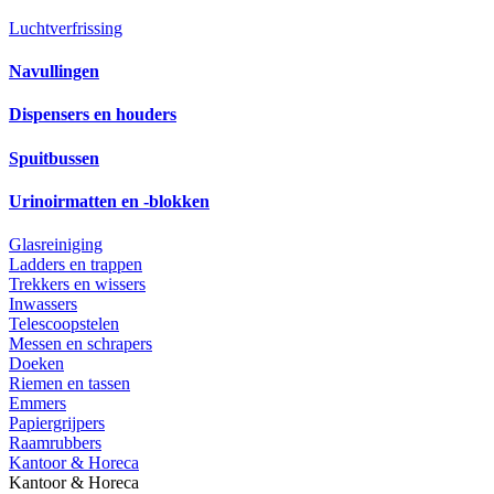
Luchtverfrissing
Navullingen
Dispensers en houders
Spuitbussen
Urinoirmatten en -blokken
Glasreiniging
Ladders en trappen
Trekkers en wissers
Inwassers
Telescoopstelen
Messen en schrapers
Doeken
Riemen en tassen
Emmers
Papiergrijpers
Raamrubbers
Kantoor & Horeca
Kantoor & Horeca