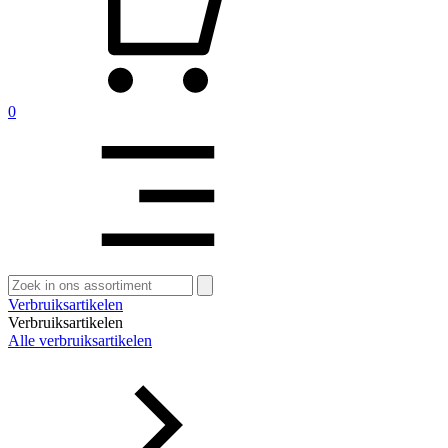
0
Zoeken
naar:
Verbruiksartikelen
Verbruiksartikelen
Alle verbruiksartikelen