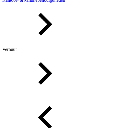
Kantoor- & kantinebenodigdheden
Verhuur