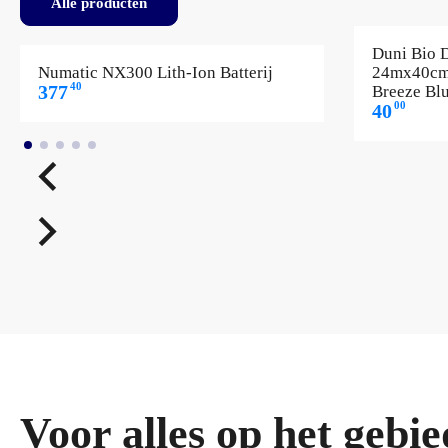
Alle producten
Duni Bio D
Numatic NX300 Lith-Ion Batterij
24mx40cm 
40
377
Breeze Bl
00
40
Voor alles op het geb