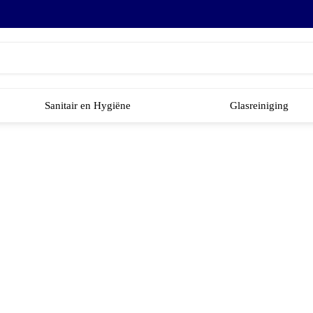
Sanitair en Hygiëne
Glasreiniging
onmaakmaterialen gr
 van schoonmaak, hygi