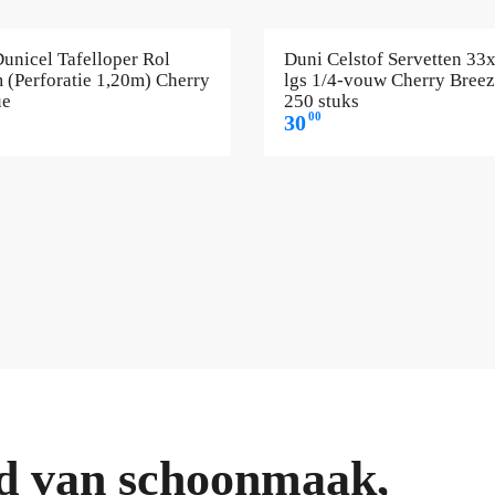
unicel Tafelloper Rol
Duni Celstof Servetten 33
(Perforatie 1,20m) Cherry
lgs 1/4-vouw Cherry Breez
ue
250 stuks
00
30
ied van schoonmaak,