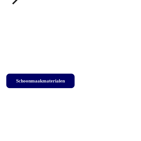
Welkom bij Omnim
Schoonmaakmaterialen