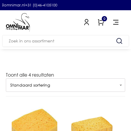
@omnimar.nl
+31 (0)46-4105100
0
Zoeken
naar:
Toont alle 4 resultaten