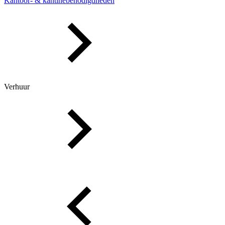
Kantoor- & kantinebenodigdheden
Verhuur