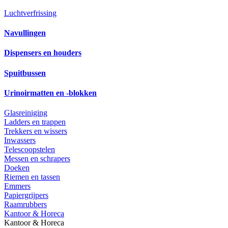
Luchtverfrissing
Navullingen
Dispensers en houders
Spuitbussen
Urinoirmatten en -blokken
Glasreiniging
Ladders en trappen
Trekkers en wissers
Inwassers
Telescoopstelen
Messen en schrapers
Doeken
Riemen en tassen
Emmers
Papiergrijpers
Raamrubbers
Kantoor & Horeca
Kantoor & Horeca