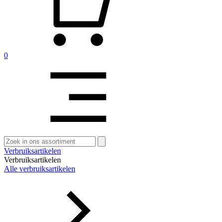
0
Zoeken
naar:
Verbruiksartikelen
Verbruiksartikelen
Alle verbruiksartikelen