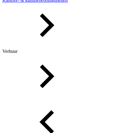
Kantoor- & kantinebenodigdheden
Verhuur