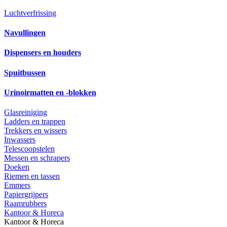
Luchtverfrissing
Navullingen
Dispensers en houders
Spuitbussen
Urinoirmatten en -blokken
Glasreiniging
Ladders en trappen
Trekkers en wissers
Inwassers
Telescoopstelen
Messen en schrapers
Doeken
Riemen en tassen
Emmers
Papiergrijpers
Raamrubbers
Kantoor & Horeca
Kantoor & Horeca