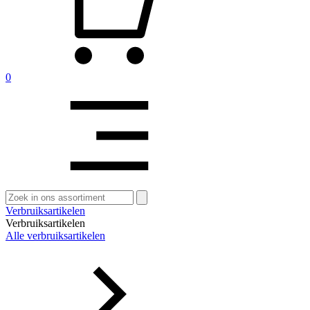
0
Zoeken
naar:
Verbruiksartikelen
Verbruiksartikelen
Alle verbruiksartikelen