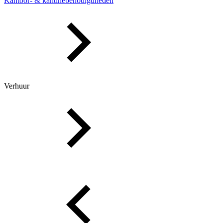
Kantoor- & kantinebenodigdheden
Verhuur