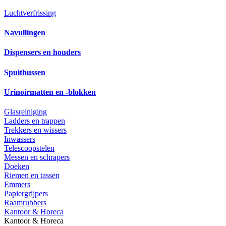
Luchtverfrissing
Navullingen
Dispensers en houders
Spuitbussen
Urinoirmatten en -blokken
Glasreiniging
Ladders en trappen
Trekkers en wissers
Inwassers
Telescoopstelen
Messen en schrapers
Doeken
Riemen en tassen
Emmers
Papiergrijpers
Raamrubbers
Kantoor & Horeca
Kantoor & Horeca