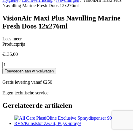
Hygiëne
/
Luchtverfrissing
/
Navullingen
/ VisionAir Maxi Plus
Navulling Marine Fresh Doos 12x276ml
VisionAir Maxi Plus Navulling Marine
Fresh Doos 12x276ml
Lees meer
Productprijs
€
135,00
VisionAir
Maxi
Toevoegen aan winkelwagen
Plus
Navulling
Gratis levering vanaf €250
Marine
Fresh
Eigen technische service
Doos
12x276ml
Gerelateerde artikelen
aantal