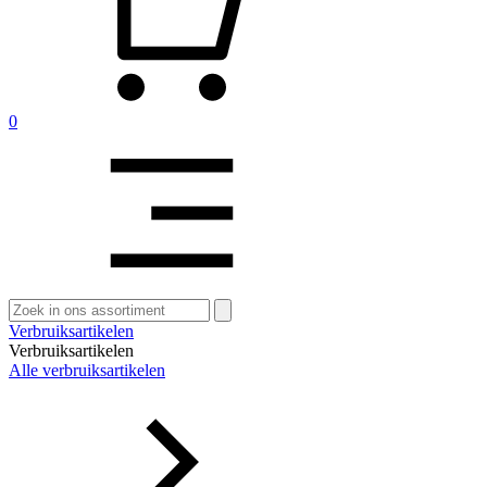
0
Zoeken
naar:
Verbruiksartikelen
Verbruiksartikelen
Alle verbruiksartikelen