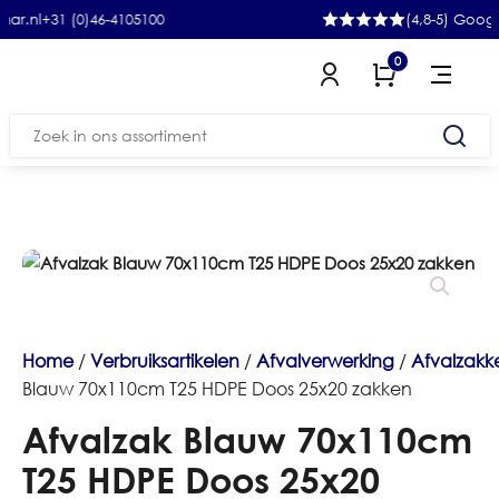
31 (0)46-4105100
(4,8-5) Google
0
Zoeken
naar:
Home
/
Verbruiksartikelen
/
Afvalverwerking
/
Afvalzakk
Blauw 70x110cm T25 HDPE Doos 25x20 zakken
Afvalzak Blauw 70x110cm
T25 HDPE Doos 25x20