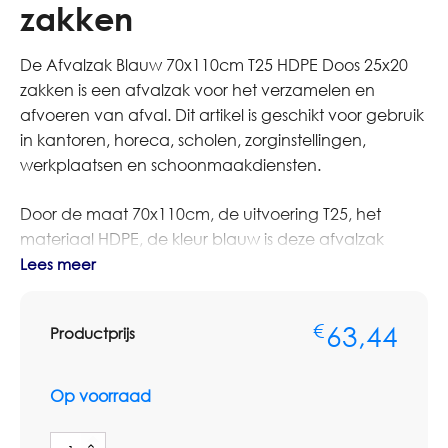
zakken
De Afvalzak Blauw 70x110cm T25 HDPE Doos 25x20
zakken is een afvalzak voor het verzamelen en
afvoeren van afval. Dit artikel is geschikt voor gebruik
in kantoren, horeca, scholen, zorginstellingen,
werkplaatsen en schoonmaakdiensten.
Door de maat 70x110cm, de uitvoering T25, het
materiaal HDPE, de kleur blauw is deze afvalzak
praktisch inzetbaar voor dagelijkse afvalinzameling
Lees meer
en professioneel voorraadbeheer. De zak is bedoeld
voor een nette, hygiënische en overzichtelijke
63,44
€
Productprijs
verwerking van afval of verbruiksmateriaal.
Let bij afvalzakken altijd op de juiste maat, kleur, dikte
Op voorraad
en materiaalsoort. Voor licht afval volstaat vaak een
dunnere zak, terwijl zwaarder of scherper afval