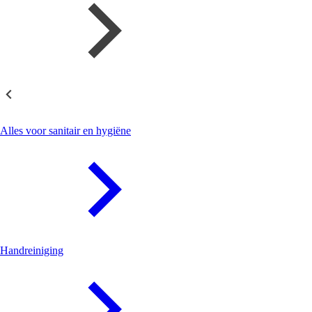
Sanitair en Hygiëne
Alles voor sanitair en hygiëne
Handreiniging