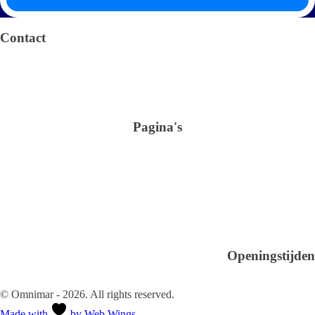
Algemene voorwaarden
Privacy verklaring
Contact
Arendstraat 4 6135 KT Sittard
+31 (0)46-4105100
info@omnimar.nl
KvK: 42016741
BTW nr.: NL869306704B01
Pagina's
Shop
Verbruiksartikelen
Schoonmaak
Sanitair en Hygiëne
Over ons
Glasreiniging
Kantoor & Horeca
Verhuur
Contact
Openingstijden
Ma-Vr 08.30 - 18.00
Za-Zo Gesloten
© Omnimar - 2026. All rights reserved.
Made with
by Web Wings