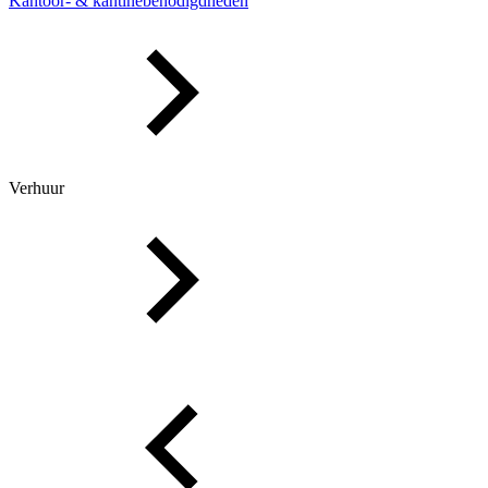
Kantoor- & kantinebenodigdheden
Verhuur