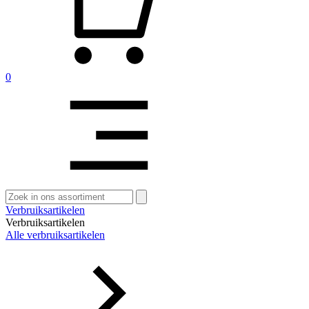
0
Zoeken
naar:
Verbruiksartikelen
Verbruiksartikelen
Alle verbruiksartikelen