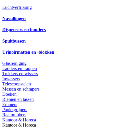
Luchtverfrissing
Navullingen
Dispensers en houders
Spuitbussen
Urinoirmatten en -blokken
Glasreiniging
Ladders en trappen
Trekkers en wissers
Inwassers
Telescoopstelen
Messen en schrapers
Doeken
Riemen en tassen
Emmers
Papiergrijpers
Raamrubbers
Kantoor & Horeca
Kantoor & Horeca