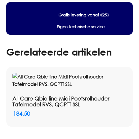
Wit
Merk: All Care
voor
Artikelnummer producent: PQTMCDuo
Gratis levering vanaf €250
Kokerloze
Lijn: PlastiQline
Rollen,
Eigen technische service
Model: PQTMCDuo
PQTMCDuo
aantal
Type: Toiletrolhouder
Materiaal: ABS kunststof
Gerelateerde artikelen
Kleur: Wit
Hoogte: 194 mm
Breedte: 345 mm
Diepte: 156 mm
Toepassing: Wandmontage
Vulling: 2 kokerloze rollen van max. Ø 140 mm
All Care Qbic-line Midi Poetsrolhouder
Tafelmodel RVS, QCPTT SSL
184,50