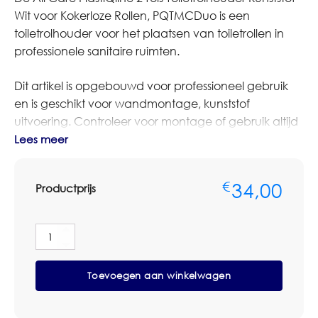
Wit voor Kokerloze Rollen, PQTMCDuo is een
toiletrolhouder voor het plaatsen van toiletrollen in
professionele sanitaire ruimten.
Dit artikel is opgebouwd voor professioneel gebruik
en is geschikt voor wandmontage, kunststof
uitvoering. Controleer voor montage of gebruik altijd
de afmetingen, vulling en aansluiting op het
Lees meer
bestaande systeem.
34,00
€
Productprijs
Bestelt u dit artikel in grotere aantallen of op basis van
terugkerende afname? Neem dan contact op met
Omnimar voor persoonlijk advies of een
All
maatwerkofferte. We denken graag mee over het
Care
juiste artikel, het passende systeem, verbruik,
PlastiQline
Toevoegen aan winkelwagen
2-
voorraadbeheer en zakelijke prijsafspraken.
rols
Toiletrolhouder
Specificaties
Kunststof