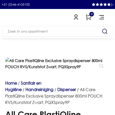
l
+31 (0)46-4105100
(4
0
Zoeken
naar:
Home
/
Sanitair en
Hygiëne
/
Handreiniging
/
Dispenser
/ All Care
PlastiQline Exclusive Spraydispenser 800ml POUCH
RVS/Kunststof Zwart, PQXSpray9P
All Care PlastiQline