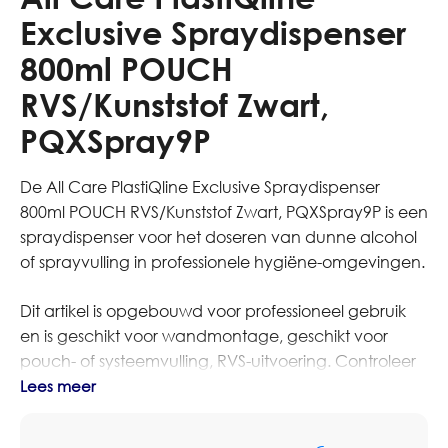
Exclusive Spraydispenser
800ml POUCH
RVS/Kunststof Zwart,
PQXSpray9P
De All Care PlastiQline Exclusive Spraydispenser
800ml POUCH RVS/Kunststof Zwart, PQXSpray9P is een
spraydispenser voor het doseren van dunne alcohol
of sprayvulling in professionele hygiëne-omgevingen.
Dit artikel is opgebouwd voor professioneel gebruik
en is geschikt voor wandmontage, geschikt voor
pouch- of systeemvulling, RVS-uitvoering. Controleer
voor montage of gebruik altijd de afmetingen, vulling
Lees meer
en aansluiting op het bestaande systeem.