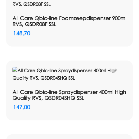
Toepassing: Systeemvulling
Vulling: Pouch met dunne alcohol (handalcohol of
All Care Qbic-line Foamzeepdispenser 900ml
oppervlakte desinfectie alcohol)
RVS, QSDR08F SSL
Dosering: 0,5 ml per slag
148,70
Inhoud: 800 ml
All Care Qbic-line Spraydispenser 400ml High
Quality RVS, QSDR04SHQ SSL
147,00