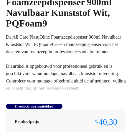
Foamzeepdispenser 900ml
Navulbaar Kunststof Wit,
PQFoam9
De All Care PlastiQline Foamzeepdispenser 900ml Navulbaar
Kunststof Wit, PQFoam9 is een foamzeepdispenser voor het
doseren van foamzeep in professionele sanitaire ruimten.
Dit artikel is opgebouwd voor professioneel gebruik en is
geschikt voor wandmontage, navulbaar, kunststof uitvoering.
Controleer voor montage of gebruik altijd de afmetingen, vulling
en aansluiting op het bestaande systeem.
Bestelt u dit artikel in grotere aantallen of voor meerdere
Productinformatieblad
locaties? Neem dan contact op met Omnimar voor persoonlijk
advies of een maatwerkofferte. We denken graag mee over
40,30
€
Productprijs
aantallen, montage, voorraadbeheer en zakelijke prijsafspraken.