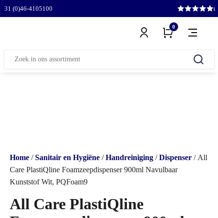
l
+31 (0)46-4105100
(
0
Zoeken
naar:
Home
/
Sanitair en Hygiëne
/
Handreiniging
/
Dispenser
/ All
Care PlastiQline Foamzeepdispenser 900ml Navulbaar
Kunststof Wit, PQFoam9
All Care PlastiQline