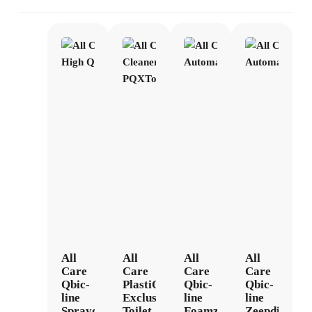
All
All
All
All
Care
Care
Care
Care
Qbic-
PlastiQline
Qbic-
Qbic-
line
Exclusive
line
line
Spraydispenser
Toilet
Foamzeepdispenser
Zeepdispens