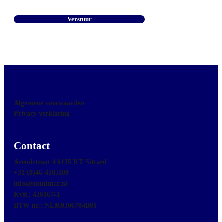
Algemene voorwaarden
Privacy verklaring
Contact
Arendstraat 4 6135 KT Sittard
+31 (0)46-4105100
info@omnimar.nl
KvK: 42016741
BTW nr.: NL869306704B01