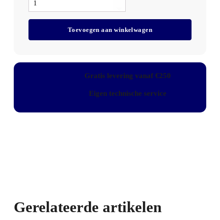
All
Care
PlastiQline
Toevoegen aan winkelwagen
Foamzeepdispenser
Automatisch
1200ml
Navulbaar
Kunststof
Gratis levering vanaf €250
Wit,
PQAFoam12
Eigen technische service
aantal
Gerelateerde artikelen