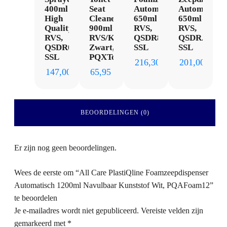
400ml
Seat
Automatisch
Automatisch
High
Cleaner
650ml
650ml
Quality
900ml
RVS,
RVS,
RVS,
RVS/Kunststof
QSDR8AF
QSDRA8
QSDR04SHQ
Zwart,
SSL
SSL
SSL
PQXToilet9
216,30
201,00
147,00
65,95
BEOORDELINGEN (0)
Er zijn nog geen beoordelingen.
Wees de eerste om “All Care PlastiQline Foamzeepdispenser
Automatisch 1200ml Navulbaar Kunststof Wit, PQAFoam12”
te beoordelen
Je e-mailadres wordt niet gepubliceerd.
Vereiste velden zijn
gemarkeerd met
*