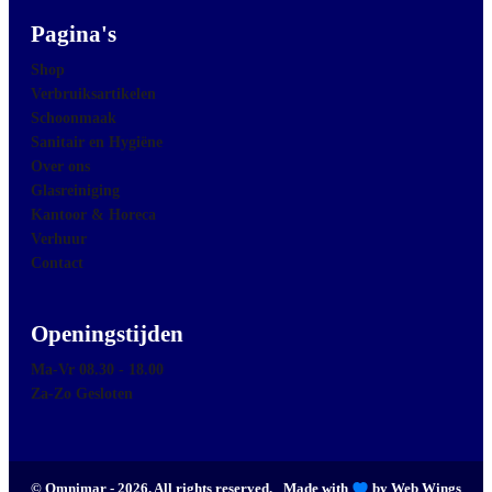
Pagina's
Shop
Verbruiksartikelen
Schoonmaak
Sanitair en Hygiëne
Over ons
Glasreiniging
Kantoor & Horeca
Verhuur
Contact
Openingstijden
Ma-Vr 08.30 - 18.00
Za-Zo Gesloten
© Omnimar - 2026. All rights reserved.
Made with
by Web Wings