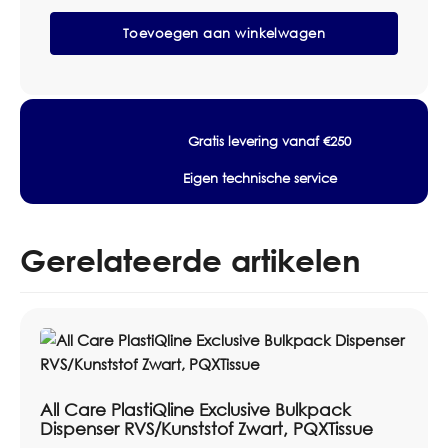
juiste artikel, het passende systeem, verbruik,
PlastiQline
Toevoegen aan winkelwagen
Handdoekroldispenser
voorraadbeheer en zakelijke prijsafspraken.
Kunststof
Wit,
Specificaties
PQSAutK
aantal
Merk: All Care
Artikelnummer producent: PQSAutK
Gratis levering vanaf €250
Lijn: PlastiQline
Eigen technische service
Model: PQSAutK
Type: Handdoekroldispenser
Materiaal: Kunststof
Gerelateerde artikelen
Kleur: Wit
Hoogte: 330 mm
Breedte: 314 mm
Diepte: 204 mm
Toepassing: Wandmontage
Vulling: Papieren handdoekrol (Rol diameter: max. Ø
All Care PlastiQline Exclusive Bulkpack
210 mm, Rol breedte: max. 210 mm)
Dispenser RVS/Kunststof Zwart, PQXTissue