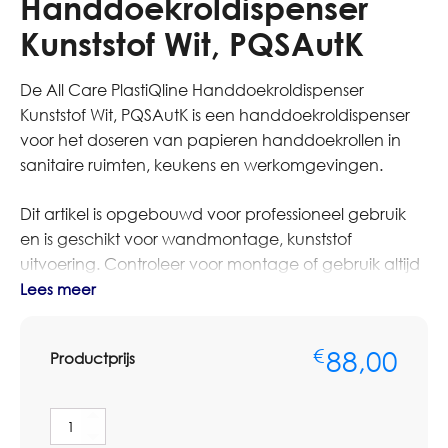
Handdoekroldispenser
Kunststof Wit, PQSAutK
De All Care PlastiQline Handdoekroldispenser
Kunststof Wit, PQSAutK is een handdoekroldispenser
voor het doseren van papieren handdoekrollen in
sanitaire ruimten, keukens en werkomgevingen.
Dit artikel is opgebouwd voor professioneel gebruik
en is geschikt voor wandmontage, kunststof
uitvoering. Controleer voor montage of gebruik altijd
de afmetingen, vulling en aansluiting op het
Lees meer
bestaande systeem.
88,00
€
Productprijs
Bestelt u dit artikel in grotere aantallen of op basis van
terugkerende afname? Neem dan contact op met
Omnimar voor persoonlijk advies of een
All
maatwerkofferte. We denken graag mee over het
Care