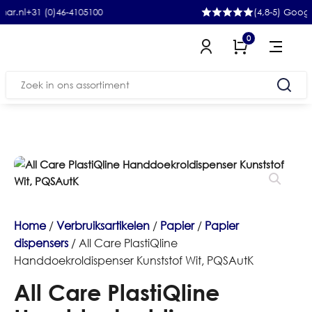
+31 (0)46-4105100
(4,8-5) Google
0
Zoeken
naar:
Home
/
Verbruiksartikelen
/
Papier
/
Papier
dispensers
/ All Care PlastiQline
Handdoekroldispenser Kunststof Wit, PQSAutK
All Care PlastiQline