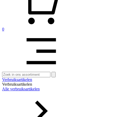
0
Zoeken
naar:
Verbruiksartikelen
Verbruiksartikelen
Alle verbruiksartikelen