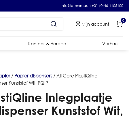
info@omnimar.nl
+31 (0)46-4105100
0
Mijn account
Kantoor & Horeca
Verhuur
apier
/
Papier dispensers
/ All Care PlastiQline
er Kunststof Wit, PQIP
stiQline Inlegplaatje
spenser Kunststof Wit,