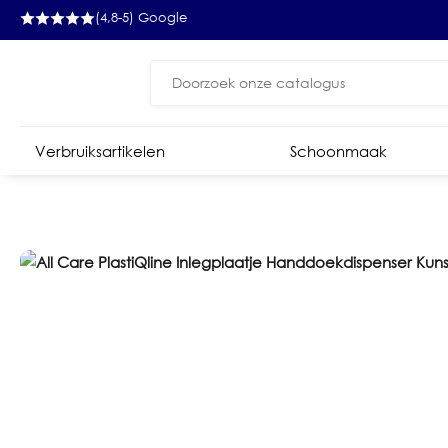
(4,8-5) Google
Zoeken
naar:
Verbruiksartikelen
Schoonmaak