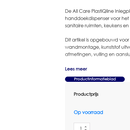
De All Care PlastiQline Inleg
handdoekdispenser voor he
sanitaire ruimten, keukens 
Dit artikel is opgebouwd voor 
wandmontage, kunststof uitvo
afmetingen, vulling en aansl
Bestelt u dit artikel in grot
Lees meer
dan contact op met Omnimar 
Productinformatieblad
denken graag mee over het jui
voorraadbeheer en zakelijke p
Productprijs
Specificaties
Merk: All Care
Op voorraad
Artikelnummer producent: P
Lijn: PlastiQline
All