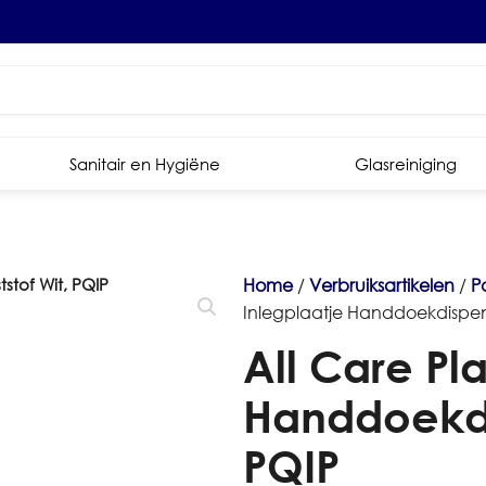
Sanitair en Hygiëne
Glasreiniging
Home
/
Verbruiksartikelen
/
P
Inlegplaatje Handdoekdispens
All Care Pla
Handdoekdi
PQIP