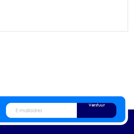
Verstuur
E-
mailadres