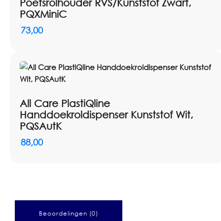
Poetsrolhouder RVS/Kunststof Zwart,
PQXMiniC
73,00
All Care PlastiQline
Handdoekroldispenser Kunststof Wit,
PQSAutK
88,00
Beoordelingen (0)