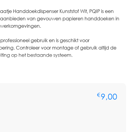
plaatje Handdoekdispenser Kunststof Wit, PQIP is een
t aanbieden van gevouwen papieren handdoeken in
en werkomgevingen.
professioneel gebruik en is geschikt voor
ering. Controleer voor montage of gebruik altijd de
uiting op het bestaande systeem.
ere aantallen of op basis van terugkerende afname? Neem
voor persoonlijk advies of een maatwerkofferte. We
ste artikel, het passende systeem, verbruik,
rijsafspraken.
9,00
€
QIP