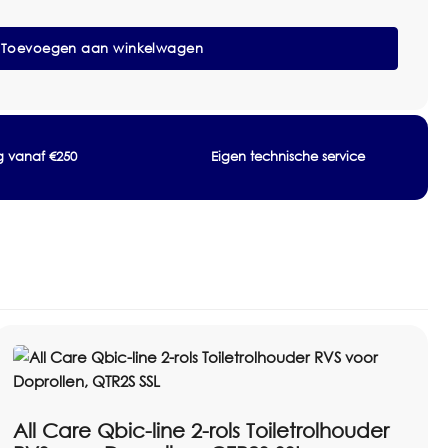
Toevoegen aan winkelwagen
ng vanaf €250
Eigen technische service
papieren handdoekjes met max. 360 mm stapelhoogte
en passen na de aanschaf van de speciale adapter PQIP
All Care Qbic-line 2-rols Toiletrolhouder