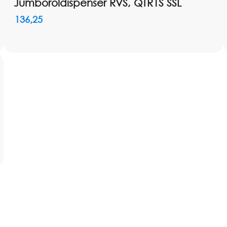
Jumboroldispenser RVS, QTR1S SSL
136,25