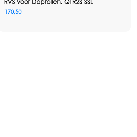
RVS voor Doprollen, QTR2S SSL
170,50