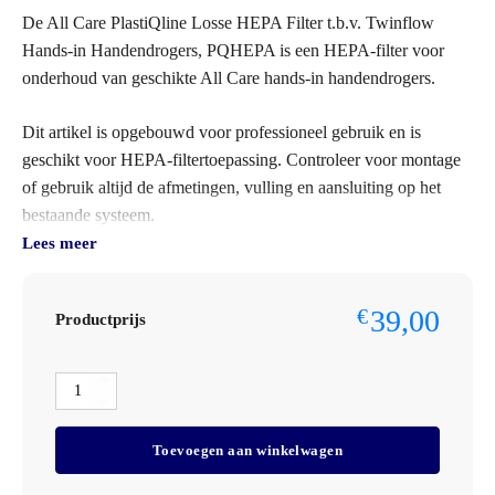
De All Care PlastiQline Losse HEPA Filter t.b.v. Twinflow
Hands-in Handendrogers, PQHEPA is een HEPA-filter voor
onderhoud van geschikte All Care hands-in handendrogers.
Dit artikel is opgebouwd voor professioneel gebruik en is
geschikt voor HEPA-filtertoepassing. Controleer voor montage
of gebruik altijd de afmetingen, vulling en aansluiting op het
bestaande systeem.
Lees meer
Bestelt u dit artikel in grotere aantallen of voor meerdere
locaties? Neem dan contact op met Omnimar voor persoonlijk
39,00
€
Productprijs
advies of een maatwerkofferte. We denken graag mee over
aantallen, montage, voorraadbeheer en zakelijke prijsafspraken.
All
Specificaties
Care
Merk: All Care
PlastiQline
Toevoegen aan winkelwagen
Losse
Lijn: PlastiQline
HEPA
Model: PQHEPA