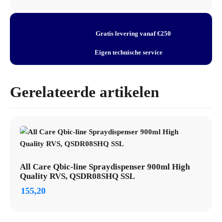
Filter
Type: Hepa-filter
t.b.v.
Twinflow
Materiaal: H13 Micro glasvezel papieren filter
Hands-
Gratis levering vanaf €250
Kleur: Wit
in
Hoogte: 115 mm
Handendrogers,
Eigen technische service
PQHEPA
Breedte: 155 mm
aantal
Diepte: 29 mm
Toepassing: Twinfiow hands-in handendrogers
Gerelateerde artikelen
All Care Qbic-line Spraydispenser 900ml High
Quality RVS, QSDR08SHQ SSL
155,20