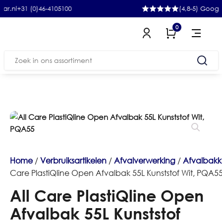
31 (0)46-4105100
(4,8-5) Google
0
Zoeken
naar:
Home
/
Verbruiksartikelen
/
Afvalverwerking
/
Afvalbak
Care PlastiQline Open Afvalbak 55L Kunststof Wit, PQA5
All Care PlastiQline Open
Afvalbak 55L Kunststof