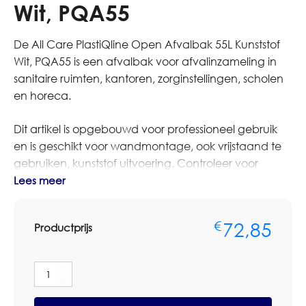
Wit, PQA55
De All Care PlastiQline Open Afvalbak 55L Kunststof
Wit, PQA55 is een afvalbak voor afvalinzameling in
sanitaire ruimten, kantoren, zorginstellingen, scholen
en horeca.
Dit artikel is opgebouwd voor professioneel gebruik
en is geschikt voor wandmontage, ook vrijstaand te
gebruiken, kunststof uitvoering. Controleer voor
plaatsing altijd de inhoud, montagewijze, uitvoering
Lees meer
en beschikbare ruimte.
72,85
€
Productprijs
Bestelt u dit artikel in grotere aantallen of voor
meerdere locaties? Neem dan contact op met
Omnimar voor persoonlijk advies of een
All
maatwerkofferte. We denken graag mee over
Care
aantallen, montage, voorraadbeheer en zakelijke
PlastiQline