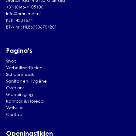
Arendstraat 4 6135 KT Sittard
+31 (0)46-4105100
info@omnimar.nl
KvK: 42016741
BTW nr.: NL869306704B01
Pagina's
Shop
Verbruiksartikelen
Schoonmaak
Sanitair en Hygiëne
Over ons
Glasreiniging
Kantoor & Horeca
Verhuur
Contact
Openingstijden