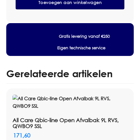
Toevoegen aan winkelwagen
Open
prijsafspraken.
Afvalbak
55L
Specificaties
Kunststof
Wit,
Merk: All Care
PQA55
Lijn: PlastiQline
Gratis levering vanaf €250
aantal
Model: PQA55
Eigen technische service
Type: Afvalbak
Materiaal: Kunststof
Kleur: Wit
Gerelateerde artikelen
Hoogte: 650 mm
Breedte: 485 mm
Diepte: 330 mm
Toepassing: Wandmontage
Toepassing: Vrijstaand
Uitvoering: Semi-open
All Care Qbic-line Open Afvalbak 9L RVS,
Inhoud: 55 liter
QWBO9 SSL
171,60