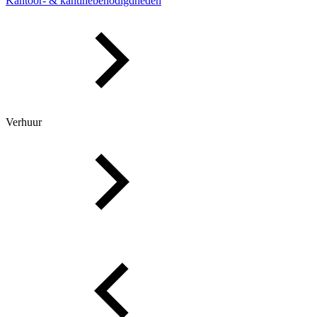
Kantoor- & kantinebenodigdheden
Verhuur