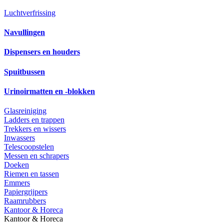
Luchtverfrissing
Navullingen
Dispensers en houders
Spuitbussen
Urinoirmatten en -blokken
Glasreiniging
Ladders en trappen
Trekkers en wissers
Inwassers
Telescoopstelen
Messen en schrapers
Doeken
Riemen en tassen
Emmers
Papiergrijpers
Raamrubbers
Kantoor & Horeca
Kantoor & Horeca