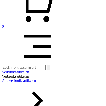
0
Zoeken
naar:
Verbruiksartikelen
Verbruiksartikelen
Alle verbruiksartikelen