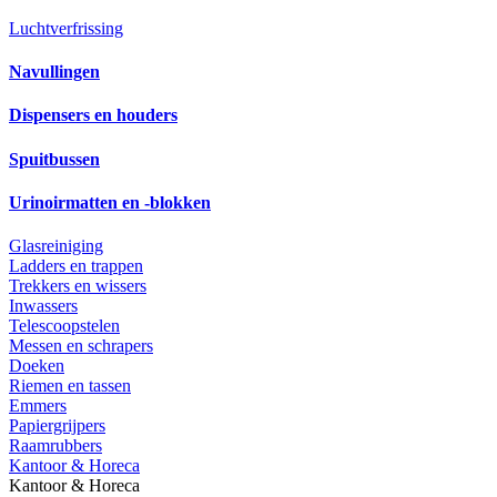
Luchtverfrissing
Navullingen
Dispensers en houders
Spuitbussen
Urinoirmatten en -blokken
Glasreiniging
Ladders en trappen
Trekkers en wissers
Inwassers
Telescoopstelen
Messen en schrapers
Doeken
Riemen en tassen
Emmers
Papiergrijpers
Raamrubbers
Kantoor & Horeca
Kantoor & Horeca