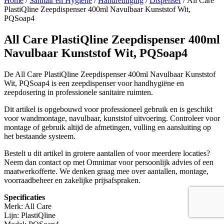
Home
/
Sanitair en Hygiëne
/
Handreiniging
/
Dispenser
/ All Care
PlastiQline Zeepdispenser 400ml Navulbaar Kunststof Wit,
PQSoap4
All Care PlastiQline Zeepdispenser 400ml
Navulbaar Kunststof Wit, PQSoap4
De All Care PlastiQline Zeepdispenser 400ml Navulbaar Kunststof
Wit, PQSoap4 is een zeepdispenser voor handhygiëne en
zeepdosering in professionele sanitaire ruimten.
Dit artikel is opgebouwd voor professioneel gebruik en is geschikt
voor wandmontage, navulbaar, kunststof uitvoering. Controleer voor
montage of gebruik altijd de afmetingen, vulling en aansluiting op
het bestaande systeem.
Bestelt u dit artikel in grotere aantallen of voor meerdere locaties?
Neem dan contact op met Omnimar voor persoonlijk advies of een
maatwerkofferte. We denken graag mee over aantallen, montage,
voorraadbeheer en zakelijke prijsafspraken.
Specificaties
Merk: All Care
Lijn: PlastiQline