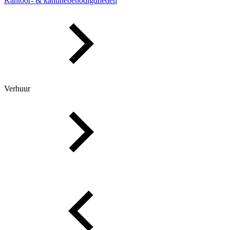
Kantoor- & kantinebenodigdheden
Verhuur