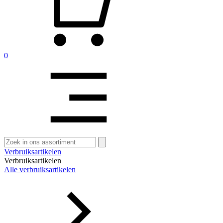
0
Zoeken
naar:
Verbruiksartikelen
Verbruiksartikelen
Alle verbruiksartikelen