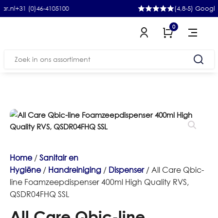
1 (0)46-4105100
(4,8-5) Google
0
Zoeken
naar:
Home
/
Sanitair en
Hygiëne
/
Handreiniging
/
Dispenser
/ All Care Qbic-
line Foamzeepdispenser 400ml High Quality RVS,
QSDR04FHQ SSL
All Care Qbic-line