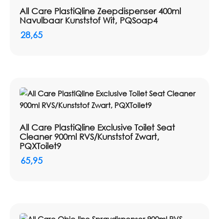
Dosering: 20 ml per slag (0,6 ml liquid)
All Care PlastiQline Zeepdispenser 400ml
Inhoud: 400 ml
Navulbaar Kunststof Wit, PQSoap4
28,65
All Care PlastiQline Exclusive Toilet Seat
Cleaner 900ml RVS/Kunststof Zwart,
PQXToilet9
65,95