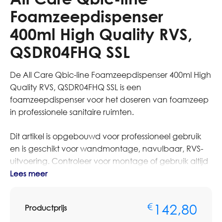
Foamzeepdispenser
400ml High Quality RVS,
QSDR04FHQ SSL
De All Care Qbic-line Foamzeepdispenser 400ml High
Quality RVS, QSDR04FHQ SSL is een
foamzeepdispenser voor het doseren van foamzeep
in professionele sanitaire ruimten.
Dit artikel is opgebouwd voor professioneel gebruik
en is geschikt voor wandmontage, navulbaar, RVS-
uitvoering. Controleer voor montage of gebruik altijd
de afmetingen, vulling en aansluiting op het
Lees meer
bestaande systeem.
142,80
€
Productprijs
Bestelt u dit artikel in grotere aantallen of voor