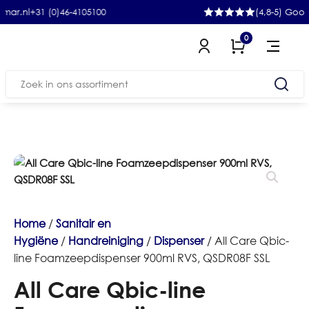
+31 (0)46-4105100
(4,8-5) Google
0
Zoeken
naar:
Home
/
Sanitair en
Hygiëne
/
Handreiniging
/
Dispenser
/ All Care Qbic-
line Foamzeepdispenser 900ml RVS, QSDR08F SSL
All Care Qbic-line