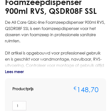
Foamzeepdispenser
900ml RVS, QSDR08F SSL
De All Care Qbic-line Foamzeepdispenser 900ml RVS,
QSDR08F SSL is een foamzeepdispenser voor het
doseren van foamzeep in professionele sanitaire
ruimten.
Dit artikel is opgebouwd voor professioneel gebruik
en is geschikt voor wandmontage, navulbaar, RVS-
uitvoering. Controleer voor montage of gebruik altijd
de afmetingen, vulling en aansluiting op het
Lees meer
bestaande systeem.
148,70
€
Productprijs
Bestelt u dit artikel in grotere aantallen of voor
meerdere locaties? Neem dan contact op met
Omnimar voor persoonlijk advies of een
All
maatwerkofferte. We denken graag mee over
Care