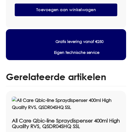
aantallen, montage, voorraadbeheer en zakelijke
Qbic-
Toevoegen aan winkelwagen
line
prijsafspraken.
Foamzeepdispenser
900ml
Specificaties
RVS,
QSDR08F
Merk: All Care
SSL
Lijn: Qbic-line
Gratis levering vanaf €250
aantal
Model: QSDR08F SSL
Eigen technische service
Type: Foamzeepdispenser
Materiaal: RVS | Gelaste kap van 1,25 mm
Hoogte: 250 mm
Gerelateerde artikelen
Breedte: 105 mm
Diepte: 105 mm
Toepassing: Wandmontage
Toepassing: Navulbaar
Vulling: Foamzeep
Dosering: 20 ml per slag (0,6 ml liquid)
All Care Qbic-line Spraydispenser 400ml High
Inhoud: 900 ml
Quality RVS, QSDR04SHQ SSL