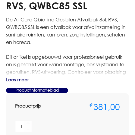
RVS, QWBC85 SSL
De All Care Qbic-line Gesloten Afvalbak 85L RVS,
QWBC85 SSL is een afvalbak voor afvalinzameling in
sanitaire ruimten, kantoren, zorginstellingen, scholen
en horeca.
Dit artikel is opgebouwd voor professioneel gebruik
en is geschikt voor wandmontage, ook vrijstaand te
gebruiken, RVS-uitvoering. Controleer voor plaatsing
altijd de inhoud, montagewijze, uitvoering en
Lees meer
beschikbare ruimte.
Productinformatieblad
Bestelt u dit artikel in grotere aantallen of voor
381,00
€
Productprijs
meerdere locaties? Neem dan contact op met
Omnimar voor persoonlijk advies of een
maatwerkofferte. We denken graag mee over
All
aantallen, montage, voorraadbeheer en zakelijke
Care