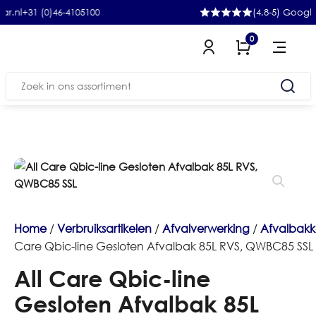
1 (0)46-4105100
(4,8-5) Google
0
Zoeken
naar:
Home
/
Verbruiksartikelen
/
Afvalverwerking
/
Afvalbak
Care Qbic-line Gesloten Afvalbak 85L RVS, QWBC85 SSL
All Care Qbic-line
Gesloten Afvalbak 85L