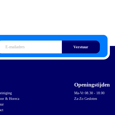
iladres
Openingstijden
einiging
Ma-Vr 08.30 - 18.00
oor & Horeca
Za-Zo Gesloten
uur
act