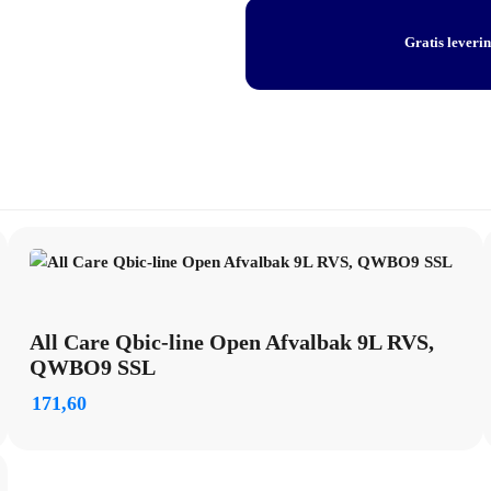
RVS,
Diepte: 133 mm
QWBC9
Gratis leveri
Toepassing: Wandmontage
SSL
Uitvoering: Klepdeksel
aantal
Eigenschappen: Met binnenring
Inhoud: 9 liter
All Care Qbic-line Open Afvalbak 9L RVS,
QWBO9 SSL
171,60