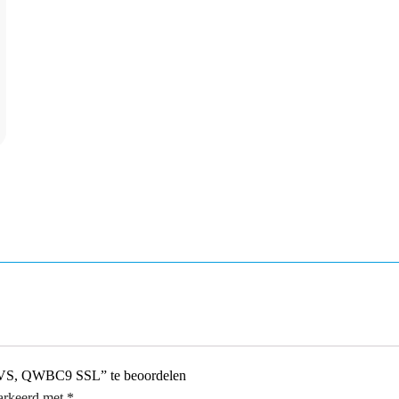
 RVS, QWBC9 SSL” te beoordelen
markeerd met
*