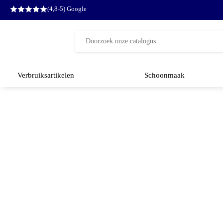
(4,8-5) Google
Zoeken
naar:
Verbruiksartikelen
Schoonmaak