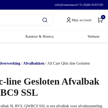
info@omnimar.nl
+31 (0)46-4105100
0
Mijn account
Kantoor & Horeca
Verhuur
lverwerking
/
Afvalbakken
/ All Care Qbic-line Gesloten
c-line Gesloten Afvalbak
WBC9 SSL
fvalbak 9L RVS, QWBC9 SSL is een afvalbak voor afvalinzameling