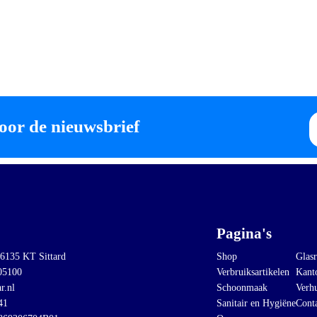
E-
oor de nieuwsbrief
ma
Pagina's
 6135 KT Sittard
Shop
Glasr
05100
Verbruiksartikelen
Kant
r.nl
Schoonmaak
Verh
41
Sanitair en Hygiëne
Cont