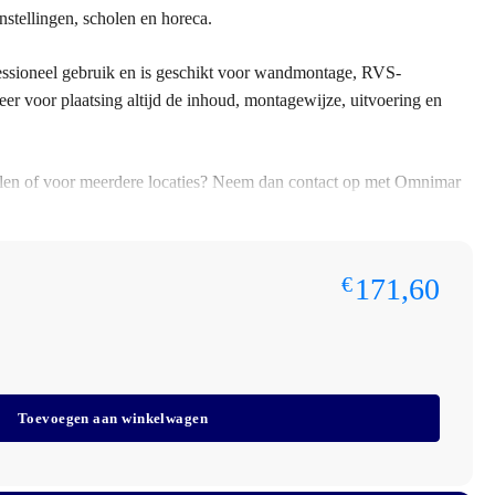
instellingen, scholen en horeca.
fessioneel gebruik en is geschikt voor wandmontage, RVS-
eer voor plaatsing altijd de inhoud, montagewijze, uitvoering en
ntallen of voor meerdere locaties? Neem dan contact op met Omnimar
twerkofferte. We denken graag mee over aantallen, montage,
spraken.
171,60
€
Toevoegen aan winkelwagen
1,25 mm