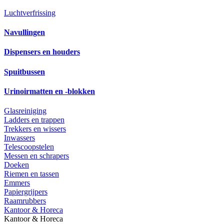
Luchtverfrissing
Navullingen
Dispensers en houders
Spuitbussen
Urinoirmatten en -blokken
Glasreiniging
Ladders en trappen
Trekkers en wissers
Inwassers
Telescoopstelen
Messen en schrapers
Doeken
Riemen en tassen
Emmers
Papiergrijpers
Raamrubbers
Kantoor & Horeca
Kantoor & Horeca