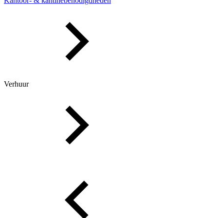
Kantoor- & kantinebenodigdheden
Verhuur