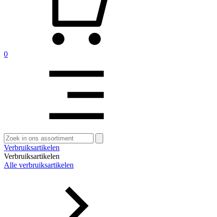
0
Zoeken
naar:
Verbruiksartikelen
Verbruiksartikelen
Alle verbruiksartikelen