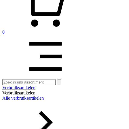
0
Zoeken
naar:
Verbruiksartikelen
Verbruiksartikelen
Alle verbruiksartikelen