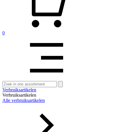
0
Zoeken
naar:
Verbruiksartikelen
Verbruiksartikelen
Alle verbruiksartikelen