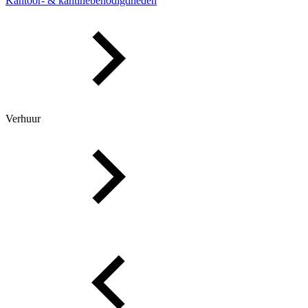
Kantoor- & kantinebenodigdheden
Verhuur