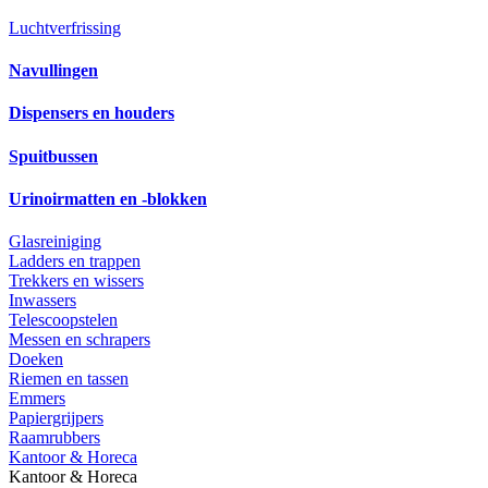
Luchtverfrissing
Navullingen
Dispensers en houders
Spuitbussen
Urinoirmatten en -blokken
Glasreiniging
Ladders en trappen
Trekkers en wissers
Inwassers
Telescoopstelen
Messen en schrapers
Doeken
Riemen en tassen
Emmers
Papiergrijpers
Raamrubbers
Kantoor & Horeca
Kantoor & Horeca