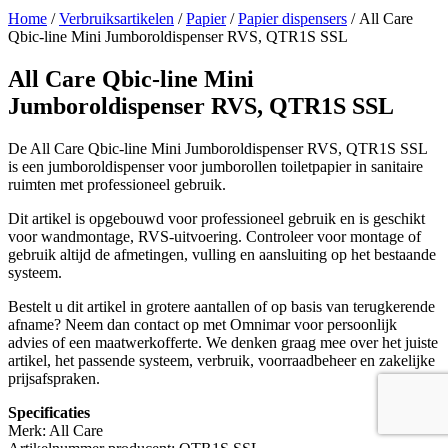
Home
/
Verbruiksartikelen
/
Papier
/
Papier dispensers
/ All Care
Qbic-line Mini Jumboroldispenser RVS, QTR1S SSL
All Care Qbic-line Mini
Jumboroldispenser RVS, QTR1S SSL
De All Care Qbic-line Mini Jumboroldispenser RVS, QTR1S SSL
is een jumboroldispenser voor jumborollen toiletpapier in sanitaire
ruimten met professioneel gebruik.
Dit artikel is opgebouwd voor professioneel gebruik en is geschikt
voor wandmontage, RVS-uitvoering. Controleer voor montage of
gebruik altijd de afmetingen, vulling en aansluiting op het bestaande
systeem.
Bestelt u dit artikel in grotere aantallen of op basis van terugkerende
afname? Neem dan contact op met Omnimar voor persoonlijk
advies of een maatwerkofferte. We denken graag mee over het juiste
artikel, het passende systeem, verbruik, voorraadbeheer en zakelijke
prijsafspraken.
Specificaties
Merk: All Care