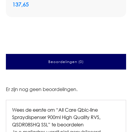
137,65
Beoordelingen (0)
Er zijn nog geen beoordelingen.
Wees de eerste om “All Care Qbic-line
Spraydispenser 900ml High Quality RVS,
QSDR08SHQ SSL” te beoordelen
Je e-mailadres wordt niet gepubliceerd.