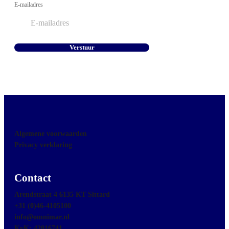
E-mailadres
Algemene voorwaarden
Privacy verklaring
Contact
Arendstraat 4 6135 KT Sittard
+31 (0)46-4105100
info@omnimar.nl
KvK: 42016741