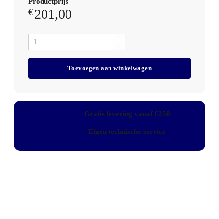
Productprijs
201,00
€
All
Care
Qbic-
Toevoegen aan winkelwagen
line
Zeepdispenser
Automatisch
650ml
RVS,
Gratis levering vanaf €250
QSDRA8
SSL
Eigen technische service
aantal