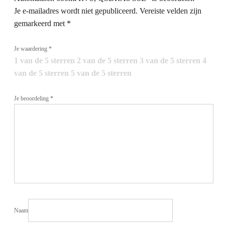
Je e-mailadres wordt niet gepubliceerd.
Vereiste velden zijn
gemarkeerd met
*
Je waardering
*
1 van de 5 sterren
2 van de 5 sterren
3 van de 5 sterren
4
van de 5 sterren
5 van de 5 sterren
Je beoordeling
*
Naam