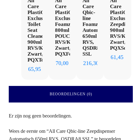
All
All
All
All
Care
Care
Care
Care
PlastiQline
PlastiQline
Qbic-
PlastiQline
Exclusive
Exclusive
line
Exclusive
Toilet
Foamzeepdispenser
Foamzeepdispenser
Zeepdispens
Seat
800ml
Automatisch
900ml
Cleaner
POUCH
650ml
RVS/Kunstst
900ml
RVS/Kunststof
RVS,
Zwart,
RVS/Kunststof
Zwart,
QSDR8AF
PQXSoap9
Zwart,
PQXFoam9P
SSL
61,45
PQXToilet9
70,00
216,30
65,95
BEOORDELINGEN (0)
Er zijn nog geen beoordelingen.
Wees de eerste om “All Care Qbic-line Zeepdispenser
Automatisch 650ml RVS, QSDRA8 SSL” te beoordelen