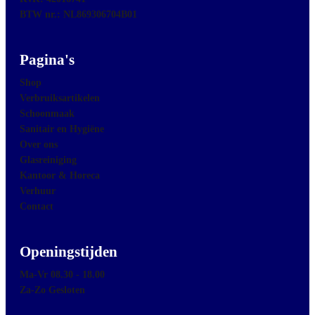
BTW nr.: NL869306704B01
Pagina's
Shop
Verbruiksartikelen
Schoonmaak
Sanitair en Hygiëne
Over ons
Glasreiniging
Kantoor & Horeca
Verhuur
Contact
Openingstijden
Ma-Vr 08.30 - 18.00
Za-Zo Gesloten