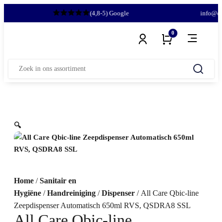
(4,8-5) Google
info@omn
0
Zoeken
naar:
🔍
Home
/
Sanitair en
Hygiëne
/
Handreiniging
/
Dispenser
/ All Care Qbic-line
Zeepdispenser Automatisch 650ml RVS, QSDRA8 SSL
All Care Qbic-line