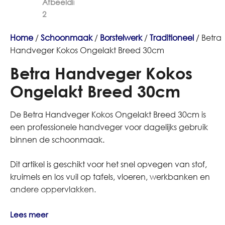
Home
/
Schoonmaak
/
Borstelwerk
/
Traditioneel
/ Betra
Handveger Kokos Ongelakt Breed 30cm
Betra Handveger Kokos
Ongelakt Breed 30cm
De Betra Handveger Kokos Ongelakt Breed 30cm is
een professionele handveger voor dagelijks gebruik
binnen de schoonmaak.
Dit artikel is geschikt voor het snel opvegen van stof,
kruimels en los vuil op tafels, vloeren, werkbanken en
andere oppervlakken.
Controleer voor gebruik of de uitvoering, maat en
Lees meer