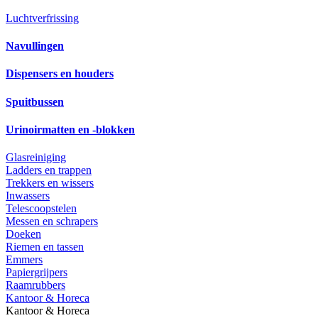
Luchtverfrissing
Navullingen
Dispensers en houders
Spuitbussen
Urinoirmatten en -blokken
Glasreiniging
Ladders en trappen
Trekkers en wissers
Inwassers
Telescoopstelen
Messen en schrapers
Doeken
Riemen en tassen
Emmers
Papiergrijpers
Raamrubbers
Kantoor & Horeca
Kantoor & Horeca