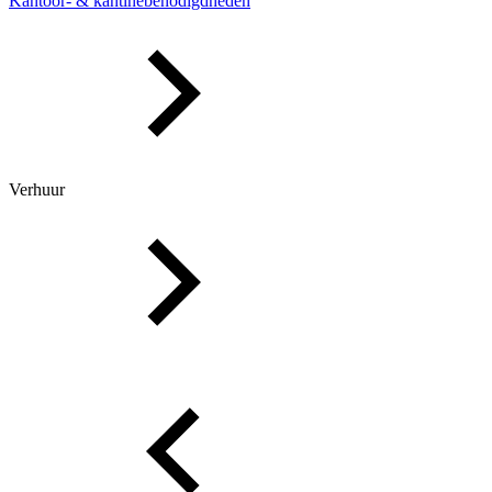
Kantoor- & kantinebenodigdheden
Verhuur