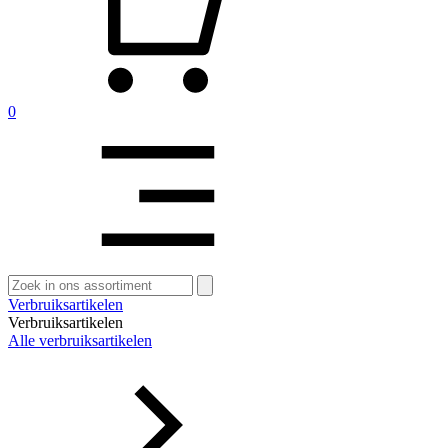
0
Zoeken
naar:
Verbruiksartikelen
Verbruiksartikelen
Alle verbruiksartikelen