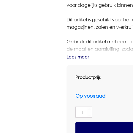
voor dagelijks gebruik binn
Dit artikel is geschikt voor 
magazijnen, zalen en werkru
Gebruik dit artikel met een pa
de maat en aansluiting, zoda
schoonmaaksysteem.
Lees meer
Bestelt u dit artikel in grot
Productprijs
meerdere locaties? Neem dan
een maatwerkofferte. We de
zakelijke prijsafspraken.
Op voorraad
Specificaties
Betra
Merk: Betra
Zaalveger
Productsoort: Zaalveger
Gemengd
Haar
Materiaal / uitvoering: Kuns