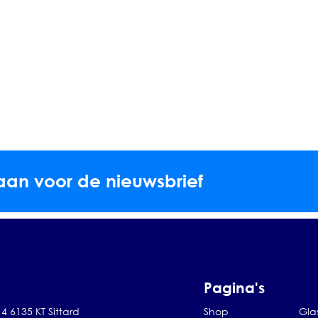
aan voor de nieuwsbrief
Pagina's
4 6135 KT Sittard
Shop
Gla