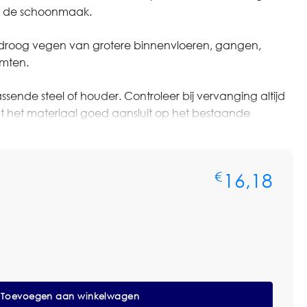
en de schoonmaak.
het droog vegen van grotere binnenvloeren, gangen,
imten.
ssende steel of houder. Controleer bij vervanging altijd
t het materiaal goed aansluit op het bestaande
ere aantallen of gebruikt u deze schoonmaakmaterialen op
16,18
€
 contact op met Omnimar voor persoonlijk advies of
nken graag mee over aantallen, vervanging en
Toevoegen aan winkelwagen
tstof, Gemengd Haar