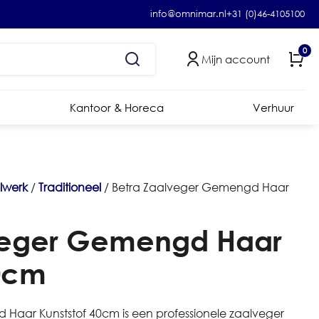
info@omnimar.nl
+31 (0)46-4105100
0
Mijn account
Kantoor & Horeca
Verhuur
elwerk
/
Traditioneel
/ Betra Zaalveger Gemengd Haar
veger Gemengd Haar
40cm
Haar Kunststof 40cm is een professionele zaalveger