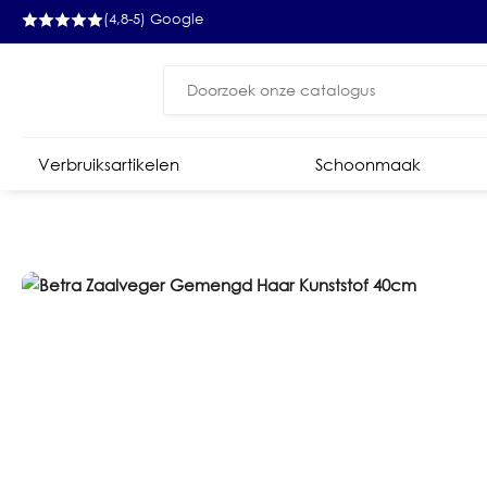
(4,8-5) Google
Zoeken
naar:
Verbruiksartikelen
Schoonmaak