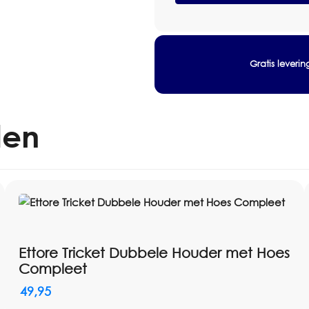
Kunststof
Maat: 40cm
40cm
Artikelnummer: 600031
aantal
EAN / code: 8004014
Verpakking: Per stuk
Gratis leveri
len
Ettore Tricket Dubbele Houder met Hoes
Compleet
49,95