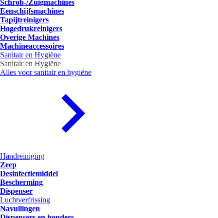
Schrob-/Zuigmachines
Eenschijfsmachines
Tapijtreinigers
Hogedrukreinigers
Overige Machines
Machineaccessoires
Sanitair en Hygiëne
Sanitair en Hygiëne
Alles voor sanitair en hygiëne
Handreiniging
Zeep
Desinfectiemiddel
Bescherming
Dispenser
Luchtverfrissing
Navullingen
Dispensers en houders