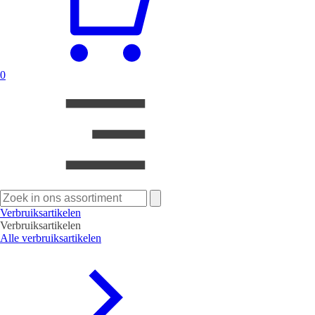
0
Zoeken
naar:
Verbruiksartikelen
Verbruiksartikelen
Alle verbruiksartikelen