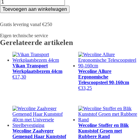
Betra
Zaalveger
Toevoegen aan winkelwagen
Kokos
50cm
met
Gratis levering vanaf €250
Universele
Steelbevestiging
Eigen technische service
aantal
Gerelateerde artikelen
Vikan Transport
Werkplaatsbezem 44cm
Wecoline Allure
€
17,30
Ergonomische
Telescoopsteel 90-160cm
€
33,25
Wecoline Stoffer en Blik
Wecoline Zaalveger
Kunststof Groen met
Gemengd Haar Kunststof
Rubbere Rand