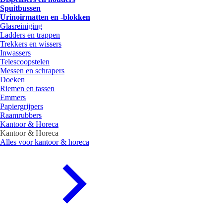
Spuitbussen
Urinoirmatten en -blokken
Glasreiniging
Ladders en trappen
Trekkers en wissers
Inwassers
Telescoopstelen
Messen en schrapers
Doeken
Riemen en tassen
Emmers
Papiergrijpers
Raamrubbers
Kantoor & Horeca
Kantoor & Horeca
Alles voor kantoor & horeca