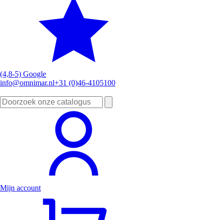
(4,8-5) Google
info@omnimar.nl
+31 (0)46-4105100
Zoeken
naar:
Mijn account