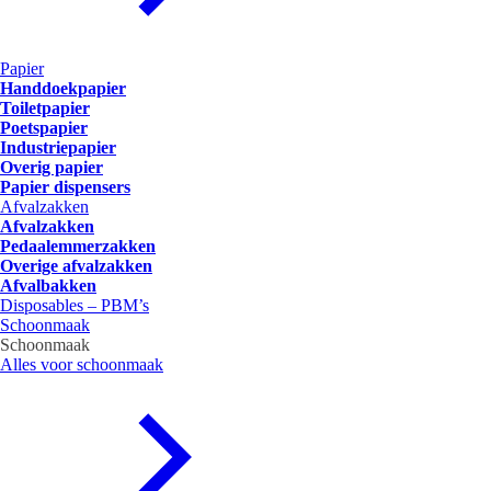
Papier
Handdoekpapier
Toiletpapier
Poetspapier
Industriepapier
Overig papier
Papier dispensers
Afvalzakken
Afvalzakken
Pedaalemmerzakken
Overige afvalzakken
Afvalbakken
Disposables – PBM’s
Schoonmaak
Schoonmaak
Alles voor schoonmaak