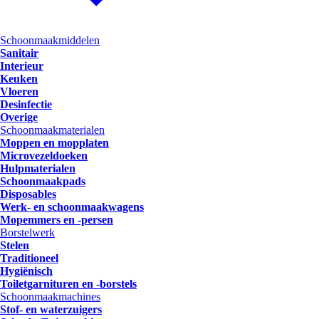
Schoonmaakmiddelen
Sanitair
Interieur
Keuken
Vloeren
Desinfectie
Overige
Schoonmaakmaterialen
Moppen en mopplaten
Microvezeldoeken
Hulpmaterialen
Schoonmaakpads
Disposables
Werk- en schoonmaakwagens
Mopemmers en -persen
Borstelwerk
Stelen
Traditioneel
Hygiënisch
Toiletgarnituren en -borstels
Schoonmaakmachines
Stof- en waterzuigers