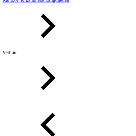
Kantoor- & kantinebenodigdheden
Verhuur