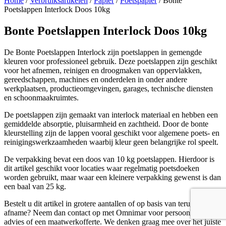
Home
/
Verbruiksartikelen
/
Papier
/
Poetspapier
/ Bonte
Poetslappen Interlock Doos 10kg
Bonte Poetslappen Interlock Doos 10kg
De Bonte Poetslappen Interlock zijn poetslappen in gemengde
kleuren voor professioneel gebruik. Deze poetslappen zijn geschikt
voor het afnemen, reinigen en droogmaken van oppervlakken,
gereedschappen, machines en onderdelen in onder andere
werkplaatsen, productieomgevingen, garages, technische diensten
en schoonmaakruimtes.
De poetslappen zijn gemaakt van interlock materiaal en hebben een
gemiddelde absorptie, pluisarmheid en zachtheid. Door de bonte
kleurstelling zijn de lappen vooral geschikt voor algemene poets- en
reinigingswerkzaamheden waarbij kleur geen belangrijke rol speelt.
De verpakking bevat een doos van 10 kg poetslappen. Hierdoor is
dit artikel geschikt voor locaties waar regelmatig poetsdoeken
worden gebruikt, maar waar een kleinere verpakking gewenst is dan
een baal van 25 kg.
Bestelt u dit artikel in grotere aantallen of op basis van terugkerende
afname? Neem dan contact op met Omnimar voor persoonlijk
advies of een maatwerkofferte. We denken graag mee over het juiste