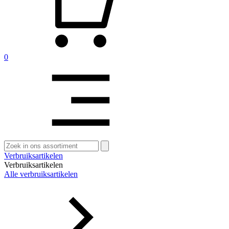
0
Zoeken
naar:
Verbruiksartikelen
Verbruiksartikelen
Alle verbruiksartikelen