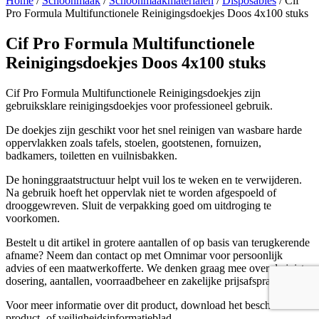
Home
/
Schoonmaak
/
Schoonmaakmaterialen
/
Disposables
/ Cif
Pro Formula Multifunctionele Reinigingsdoekjes Doos 4x100 stuks
Cif Pro Formula Multifunctionele
Reinigingsdoekjes Doos 4x100 stuks
Cif Pro Formula Multifunctionele Reinigingsdoekjes zijn
gebruiksklare reinigingsdoekjes voor professioneel gebruik.
De doekjes zijn geschikt voor het snel reinigen van wasbare harde
oppervlakken zoals tafels, stoelen, gootstenen, fornuizen,
badkamers, toiletten en vuilnisbakken.
De honinggraatstructuur helpt vuil los te weken en te verwijderen.
Na gebruik hoeft het oppervlak niet te worden afgespoeld of
drooggewreven. Sluit de verpakking goed om uitdroging te
voorkomen.
Bestelt u dit artikel in grotere aantallen of op basis van terugkerende
afname? Neem dan contact op met Omnimar voor persoonlijk
advies of een maatwerkofferte. We denken graag mee over de juiste
dosering, aantallen, voorraadbeheer en zakelijke prijsafspraken.
Voor meer informatie over dit product, download het beschikbare
product- of veiligheidsinformatieblad.