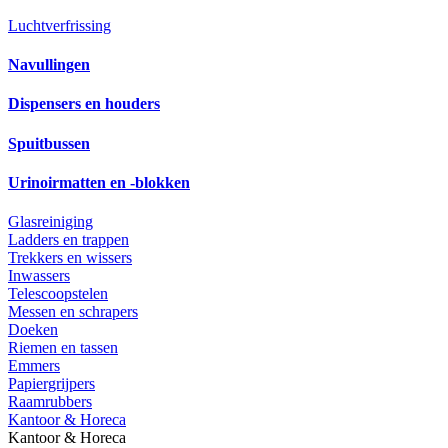
Luchtverfrissing
Navullingen
Dispensers en houders
Spuitbussen
Urinoirmatten en -blokken
Glasreiniging
Ladders en trappen
Trekkers en wissers
Inwassers
Telescoopstelen
Messen en schrapers
Doeken
Riemen en tassen
Emmers
Papiergrijpers
Raamrubbers
Kantoor & Horeca
Kantoor & Horeca