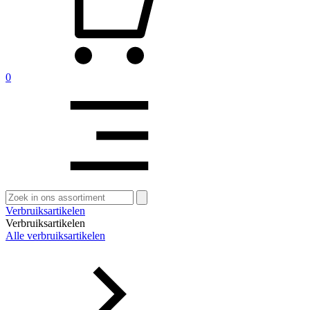
0
Zoeken
naar:
Verbruiksartikelen
Verbruiksartikelen
Alle verbruiksartikelen