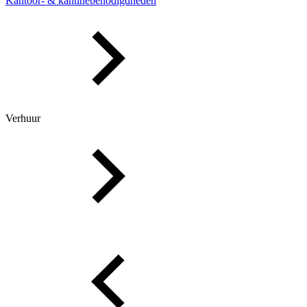
Kantoor- & kantinebenodigdheden
Verhuur