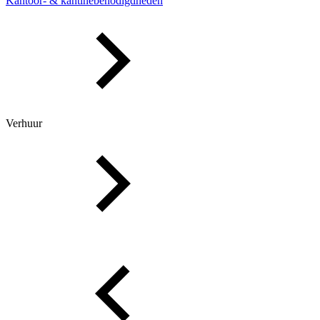
Kantoor- & kantinebenodigdheden
Verhuur