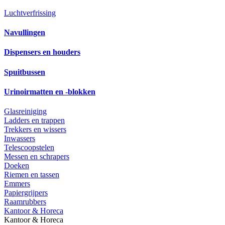
Luchtverfrissing
Navullingen
Dispensers en houders
Spuitbussen
Urinoirmatten en -blokken
Glasreiniging
Ladders en trappen
Trekkers en wissers
Inwassers
Telescoopstelen
Messen en schrapers
Doeken
Riemen en tassen
Emmers
Papiergrijpers
Raamrubbers
Kantoor & Horeca
Kantoor & Horeca