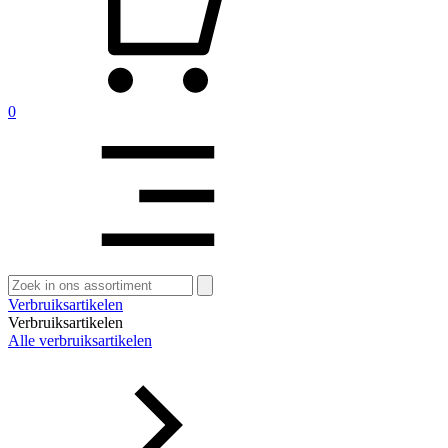
0
Zoeken
naar:
Verbruiksartikelen
Verbruiksartikelen
Alle verbruiksartikelen