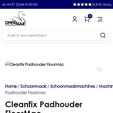
1 (0)46-4105100
(4,8-5) Google
0
Zoeken
naar:
Home
/
Schoonmaak
/
Schoonmaakmachines
/
Machin
Padhouder FloorMac
Cleanfix Padhouder