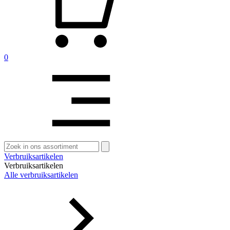
0
Zoeken
naar:
Verbruiksartikelen
Verbruiksartikelen
Alle verbruiksartikelen