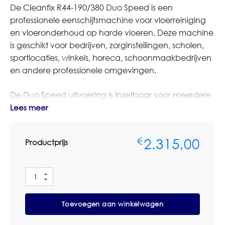
De Cleanfix R44-190/380 Duo Speed is een
professionele eenschijfsmachine voor vloerreiniging
en vloeronderhoud op harde vloeren. Deze machine
is geschikt voor bedrijven, zorginstellingen, scholen,
sportlocaties, winkels, horeca, schoonmaakbedrijven
en andere professionele omgevingen.
De Duo Speed uitvoering is inzetbaar voor meerdere
werkzaamheden, zoals schrobben, reinigen, sprayen
Lees meer
en onderhoud van vloeren. Door de keuze uit twee
snelheden kan de machine worden afgestemd op
2.315,00
€
Productprijs
de toepassing en het gebruikte pad- of
borstelsysteem.
Cleanfix
Deze eenschijfsmachine is geschikt voor professioneel
R44-
dagelijks en periodiek vloeronderhoud. De machine
190/380
Toevoegen aan winkelwagen
Duo
kan worden gebruikt met passende pads, borstels en
Speed
accessoires, afhankelijk van de vloer en de gewenste
Eenschijfsmachine