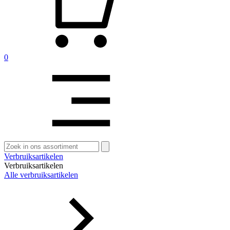
0
Zoeken
naar:
Verbruiksartikelen
Verbruiksartikelen
Alle verbruiksartikelen