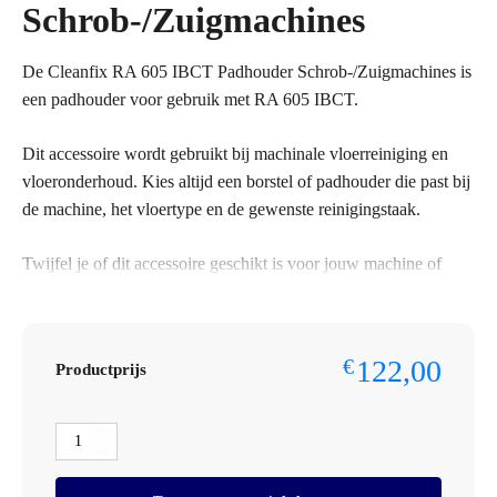
Schrob-/Zuigmachines
De Cleanfix RA 605 IBCT Padhouder Schrob-/Zuigmachines is
een padhouder voor gebruik met RA 605 IBCT.
Dit accessoire wordt gebruikt bij machinale vloerreiniging en
vloeronderhoud. Kies altijd een borstel of padhouder die past bij
de machine, het vloertype en de gewenste reinigingstaak.
Twijfel je of dit accessoire geschikt is voor jouw machine of
toepassing? Neem dan contact op met Omnimar voor
persoonlijk advies. Wij helpen graag met het controleren van de
juiste aansluiting, maat of uitvoering.
122,00
€
Productprijs
Specificaties
Cleanfix
Merk: Cleanfix
RA
Type accessoire: Padhouder
605
Geschikt voor: RA 605 IBCT