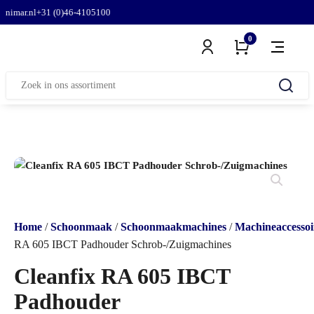
r.nl
+31 (0)46-4105100
(4,8-5) Google
0
Zoeken
naar:
Home
/
Schoonmaak
/
Schoonmaakmachines
/
Machineaccessoi
RA 605 IBCT Padhouder Schrob-/Zuigmachines
Cleanfix RA 605 IBCT
Padhouder