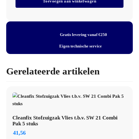
Toevoegen aan winkelwagen
IBCT
Verpakking: Per stuk
Padhouder
Schrob-/Zuigmachines
Artikelnummer: M1000027
aantal
Gratis levering vanaf €250
Eigen technische service
Gerelateerde artikelen
Cleanfix Stofzuigzak Vlies t.b.v. SW 21 Combi
Pak 5 stuks
41,56