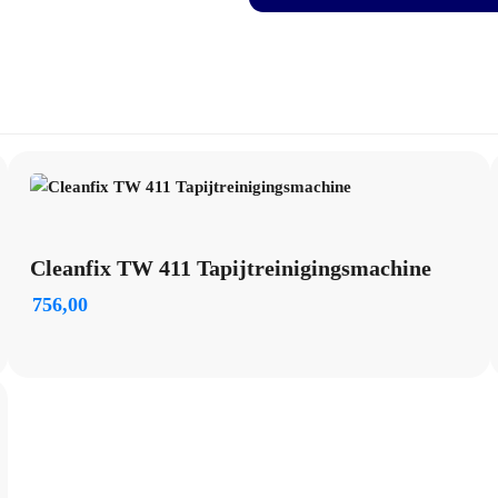
Geschikt voor: harde vloeren en tap
Voeding: kabel
Verpakking: per stuk
Cleanfix TW 411 Tapijtreinigingsmachine
756,00