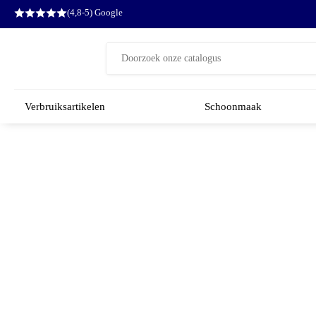
(4,8-5) Google
Zoeken
naar:
Verbruiksartikelen
Schoonmaak