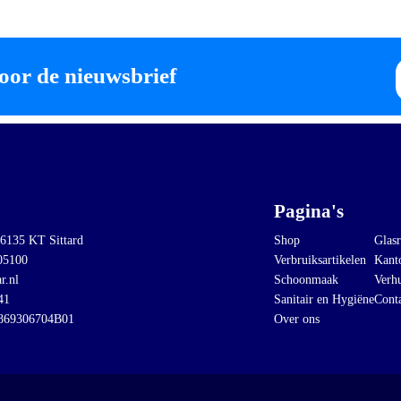
E
oor de nieuwsbrief
m
Pagina's
 6135 KT Sittard
Shop
Glasr
05100
Verbruiksartikelen
Kant
r.nl
Schoonmaak
Verh
41
Sanitair en Hygiëne
Cont
869306704B01
Over ons