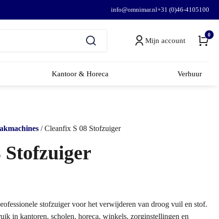
info@omnimar.nl
+31 (0)46-4105100
0
Mijn account
Kantoor & Horeca
Verhuur
akmachines
/ Cleanfix S 08 Stofzuiger
 Stofzuiger
ofessionele stofzuiger voor het verwijderen van droog vuil en stof.
ik in kantoren, scholen, horeca, winkels, zorginstellingen en