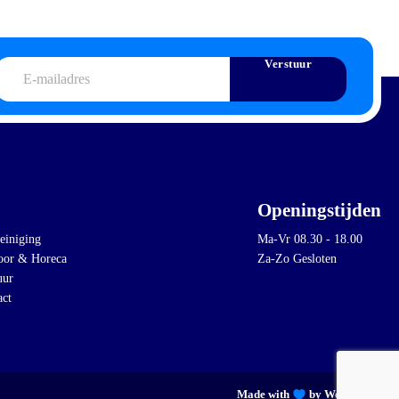
Verstuur
-
ailadres
Openingstijden
einiging
Ma-Vr 08.30 - 18.00
oor & Horeca
Za-Zo Gesloten
uur
act
Made with
by Web Wings