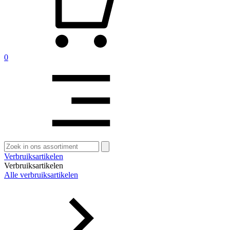
0
Zoeken
naar:
Verbruiksartikelen
Verbruiksartikelen
Alle verbruiksartikelen