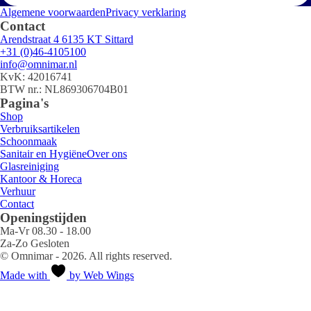
Algemene voorwaarden
Privacy verklaring
Contact
Arendstraat 4 6135 KT Sittard
+31 (0)46-4105100
info@omnimar.nl
KvK: 42016741
BTW nr.: NL869306704B01
Pagina's
Shop
Verbruiksartikelen
Schoonmaak
Sanitair en Hygiëne
Over ons
Glasreiniging
Kantoor & Horeca
Verhuur
Contact
Openingstijden
Ma-Vr 08.30 - 18.00
Za-Zo Gesloten
© Omnimar - 2026. All rights reserved.
Made with
by Web Wings