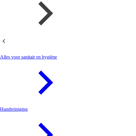
Sanitair en Hygiëne
Alles voor sanitair en hygiëne
Handreiniging