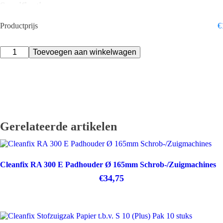
Specificaties
Merk: Cleanfix
Productprijs
€
Type accessoire: Tank
Geschikt voor: eenschijfsmachines
Cleanfix
Maat / uitvoering: 12L
Toevoegen aan winkelwagen
Schrobtank
Verpakking: Per stuk
12L
Artikelnummer: M1000009
Eenschijfsmachines
Gratis levering vanaf €250
aantal
Eigen technische service
Gerelateerde artikelen
Cleanfix RA 300 E Padhouder Ø 165mm Schrob-/Zuigmachines
€
34,75