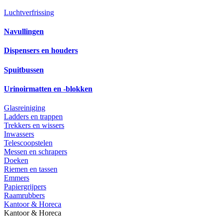
Luchtverfrissing
Navullingen
Dispensers en houders
Spuitbussen
Urinoirmatten en -blokken
Glasreiniging
Ladders en trappen
Trekkers en wissers
Inwassers
Telescoopstelen
Messen en schrapers
Doeken
Riemen en tassen
Emmers
Papiergrijpers
Raamrubbers
Kantoor & Horeca
Kantoor & Horeca