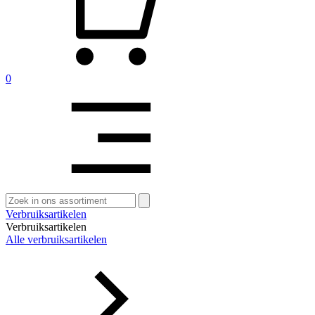
0
Zoeken
naar:
Verbruiksartikelen
Verbruiksartikelen
Alle verbruiksartikelen