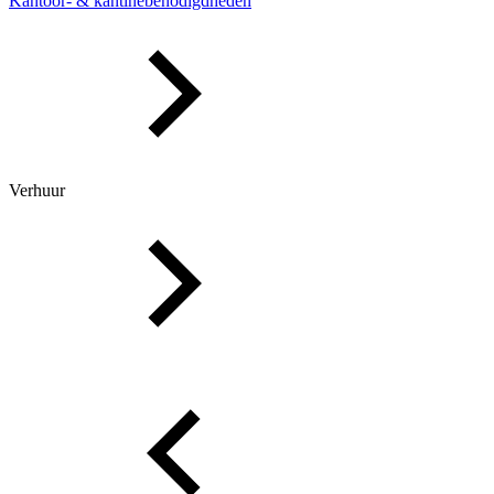
Kantoor- & kantinebenodigdheden
Verhuur